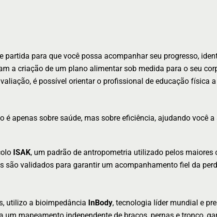
 partida para que você possa acompanhar seu progresso, identif
am a criação de um plano alimentar sob medida para o seu corpo
liação, é possível orientar o profissional de educação física 
ão é apenas sobre saúde, mas sobre eficiência, ajudando você a
colo
ISAK
, um padrão de antropometria utilizado pelos maiores
os são validados para garantir um acompanhamento fiel da pe
s, utilizo a bioimpedância
InBody
, tecnologia líder mundial e p
ega um mapeamento independente de braços, pernas e tronco, ga