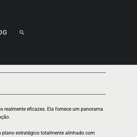
Pesquisar
OG
os realmente eficazes. Ela fornece um panorama
nção.
m plano estratégico totalmente alinhado com