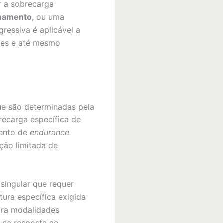
ar a sobrecarga
inamento
, ou uma
ressiva é aplicável a
ades e até mesmo
ue são determinadas pela
recarga específica de
mento de
endurance
ção limitada de
singular que requer
ura específica exigida
ara modalidades
na resposta ao