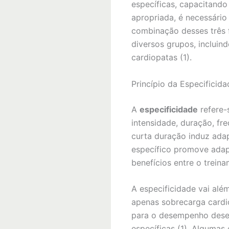
específicas, capacitando
apropriada, é necessário
combinação desses três f
diversos grupos, incluin
cardiopatas (1).
Princípio da Especificida
A
especificidade
refere-
intensidade, duração, fr
curta duração induz ada
específico promove adapt
benefícios entre o trein
A especificidade vai alé
apenas sobrecarga cardio
para o desempenho desej
específicas (1). Algumas