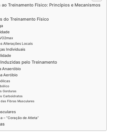
 ao Treinamento Físico: Princípios e Mecanismos
s do Treinamento Físico
ga
cidade
o VO2max
as Alterações Locais
ças Individuais
ilidade
s Induzidas pelo Treinamento
a Anaeróbio
ma Aeróbio
ólicas
bólico
s Gorduras
s Carboidratos
 das Fibras Musculares
sculares
ca – “Coração de Atleta”
cas