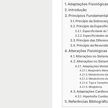
Adaptações Fisiológicas
Introdução
Princípios Fundamentai
Princípio da Sobrecar
Princípio da Especifi
Especificidade d
Especificidades d
Princípio das Diferen
Princípio da Reversib
Alterações Fisiológica
Alterações no Sistem
Alterações no Siste
Adaptações Metab
Maquinário Meta
Metabolismo da
Metabolismo do
Tipo e Tamanho
Mioglobina
Adaptações Cardiova
Hipertrofia Cardía
Referências Bibliográfi