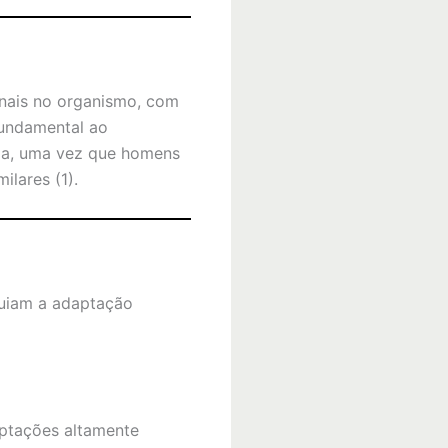
onais no organismo, com
fundamental ao
ria, uma vez que homens
lares (1).
 guiam a adaptação
aptações altamente