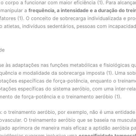
 o corpo a funcionar com maior eficiência (1). Para alcanç
 manipular a
frequência, a intensidade e a duração do tre
atores (1). O conceito de sobrecarga individualizada e prog
do atletas, indivíduos sedentários, pessoas com incapacid
de
se às adaptações nas funções metabólicas e fisiológicas q
equência e modalidade da sobrecarga imposta (1). Uma sob
ptações específicas de força-potência, enquanto o treina
ações específicas do sistema aeróbio, com uma inter-rela
amento de força-potência e o treinamento aeróbio (1).
m: o treinamento aeróbio, por exemplo, não é uma entidade 
vascular. O treinamento aeróbio que se baseia na musculat
ado aprimora de maneira mais eficaz a aptidão aeróbia p
 evidências sugerem inclusive uma
especificidade temporal