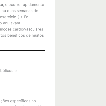
to
, e ocorre rapidamente
a ou duas semanas de
ercício (1). Foi
to anulavam
unções cardiovasculares
eitos benéficos de muitos
bólicos e
ções específicas no