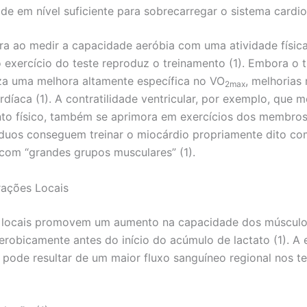
de em nível suficiente para sobrecarregar o sistema cardio
a ao medir a capacidade aeróbia com uma atividade física
 exercício do teste reproduz o treinamento (1). Embora o
uza uma melhora altamente específica no VO
, melhorias
2max
díaca (1). A contratilidade ventricular, por exemplo, que
to físico, também se aprimora em exercícios dos membros
íduos conseguem treinar o miocárdio propriamente dito c
 com “grandes grupos musculares” (1).
rações Locais
 locais promovem um aumento na capacidade dos músculos
erobicamente antes do início do acúmulo de lactato (1). A 
ode resultar de um maior fluxo sanguíneo regional nos te