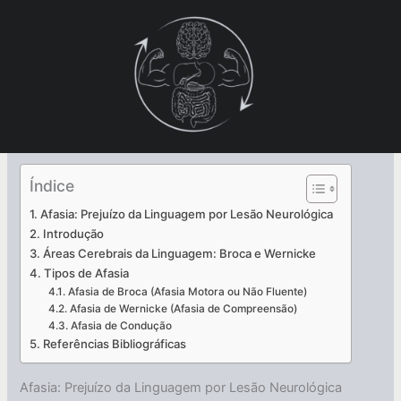
Ir
para
o
conteúdo
Índice
Afasia: Prejuízo da Linguagem por Lesão Neurológica
Introdução
Áreas Cerebrais da Linguagem: Broca e Wernicke
Tipos de Afasia
Afasia de Broca (Afasia Motora ou Não Fluente)
Afasia de Wernicke (Afasia de Compreensão)
Afasia de Condução
Referências Bibliográficas
Afasia: Prejuízo da Linguagem por Lesão Neurológica