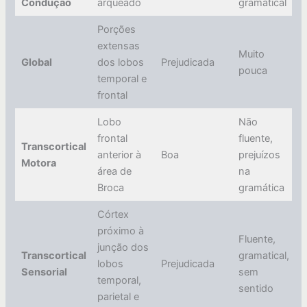
Condução
arqueado
gramatical
Porções
extensas
Muito
Global
dos lobos
Prejudicada
S
pouca
temporal e
frontal
Lobo
Não
frontal
fluente,
Transcortical
anterior à
Boa
prejuízos
N
Motora
área de
na
Broca
gramática
Córtex
próximo à
Fluente,
junção dos
Transcortical
gramatical,
lobos
Prejudicada
N
Sensorial
sem
temporal,
sentido
parietal e