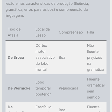
lesão e nas características da produção (fluência,
gramática, erros parafásicos) e compreensão da
linguagem.
Tipo de
Local da
R
Compreensão
Fala
Afasia
Lesão
P
Córtex
Não
motor
fluente,
De Broca
associativo
Boa
prejuízos
S
do lobo
na
frontal
gramática
Fluente,
Lobo
gramatical,
De Wernicke
temporal
Prejudicada
S
sem
posterior
sentido
De
Fascículo
Fluente,
Boa
S