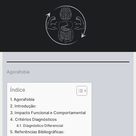
Ir
para
o
conteúdo
Agorafobia
Índice
Agorafobia
Introdução:
Impacto Funcional e Comportamental
Critérios Diagnósticos
Diagnóstico Diferencial
Referências Bibliográficas: