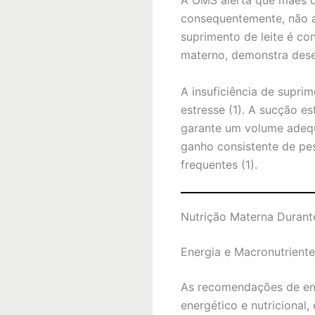
A OMS alerta que mães 
consequentemente, não ac
suprimento de leite é co
materno, demonstra dese
A insuficiência de supri
estresse (1). A sucção es
garante um volume adequ
ganho consistente de pes
frequentes (1).
Nutrição Materna Durant
Energia e Macronutrient
As recomendações de ene
energético e nutricional,