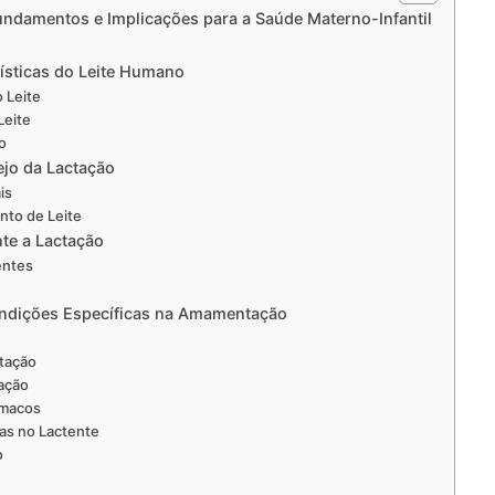
undamentos e Implicações para a Saúde Materno-Infantil
ísticas do Leite Humano
 Leite
Leite
o
jo da Lactação
is
nto de Leite
te a Lactação
entes
ondições Específicas na Amamentação
ctação
ação
rmacos
ias no Lactente
o