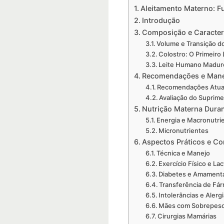
Aleitamento Materno: F
Introdução
Composição e Caracter
Volume e Transição do
Colostro: O Primeiro 
Leite Humano Madur
Recomendações e Mane
Recomendações Atua
Avaliação do Suprime
Nutrição Materna Duran
Energia e Macronutri
Micronutrientes
Aspectos Práticos e C
Técnica e Manejo
Exercício Físico e La
Diabetes e Amament
Transferência de Fá
Intolerâncias e Alerg
Mães com Sobrepes
Cirurgias Mamárias