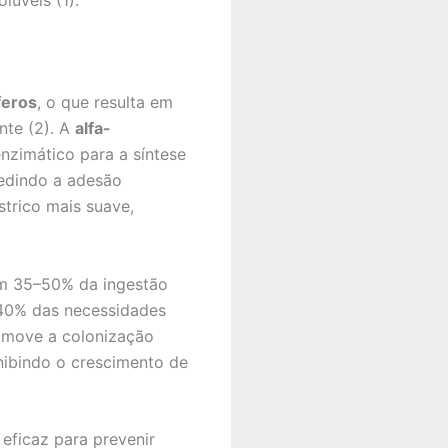
lúveis (1).
feros
, o que resulta em
nte (2). A
alfa-
nzimático para a síntese
pedindo a adesão
strico mais suave,
om 35–50% da ingestão
 40% das necessidades
promove a colonização
 inibindo o crescimento de
 eficaz para prevenir