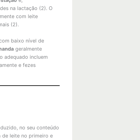
estação
e,
des na lactação (2). O
amente com leite
ais (2).
 com baixo nível de
manda
geralmente
to adequado incluem
iamente e fezes
oduzido, no seu conteúdo
 de leite no primeiro e