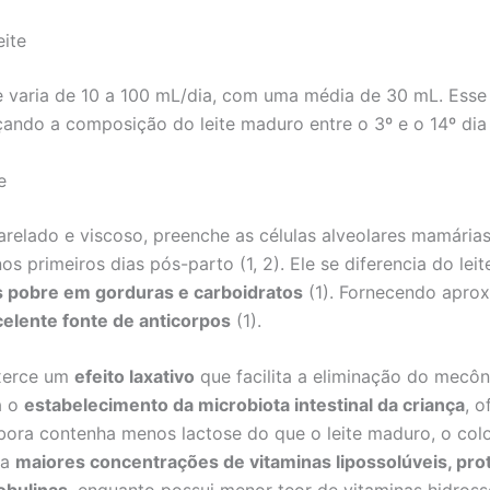
eite
ite varia de 10 a 100 mL/dia, com uma média de 30 mL. Es
ando a composição do leite maduro entre o 3º e o 14º dia
e
arelado e viscoso, preenche as células alveolares mamárias
s primeiros dias pós-parto (1, 2). Ele se diferencia do le
 pobre em gorduras e carboidratos
(1). Fornecendo apro
elente fonte de anticorpos
(1).
exerce um
efeito laxativo
que facilita a eliminação do mecôn
a o
estabelecimento da microbiota intestinal da criança
, 
mbora contenha menos lactose do que o leite maduro, o co
ta
maiores concentrações de vitaminas lipossolúveis, prot