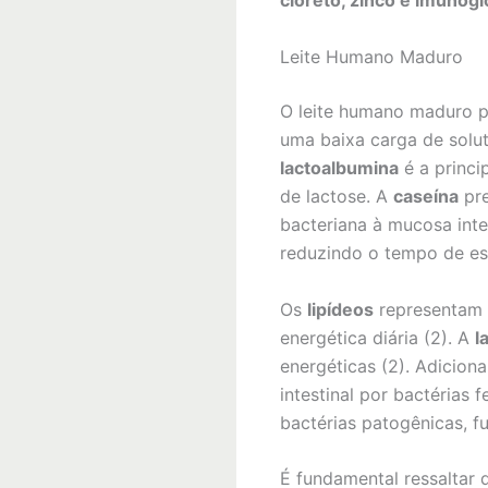
cloreto, zinco e imunogl
Leite Humano Maduro
O leite humano maduro 
uma baixa carga de solut
lactoalbumina
é a princi
de lactose. A
caseína
pre
bacteriana à mucosa inte
reduzindo o tempo de es
Os
lipídeos
representam 
energética diária (2). A
l
energéticas (2). Adiciona
intestinal por bactérias 
bactérias patogênicas, fu
É fundamental ressaltar