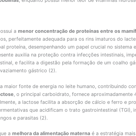
obulinas
, enquanto possui menor teor de vitaminas hidrosso
possui a
menor concentração de proteínas entre os mamí
os, perfeitamente adequada para os rins imaturos do lacte
pal proteína, desempenhando um papel crucial no sistema e
sente auxilia na proteção contra infecções intestinais, im
stinal, e facilita a digestão pela formação de um coalho gá
vaziamento gástrico (2).
a maior fonte de energia no leite humano, contribuindo c
actose
, o principal carboidrato, fornece aproximadamente
lmente, a lactose facilita a absorção de cálcio e ferro e 
fermentativas que acidificam o trato gastrointestinal (TGI),
ngos e parasitas (2).
 que a
melhora da alimentação materna
é a estratégia mais