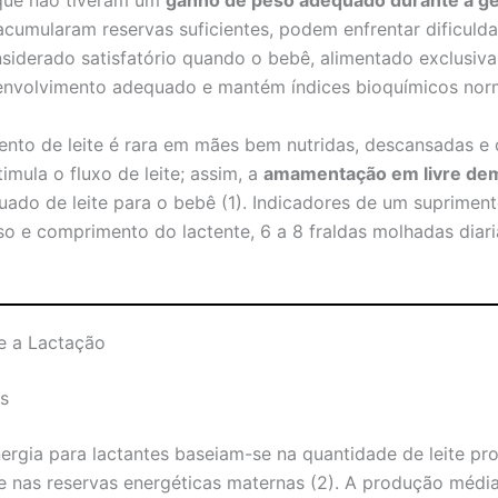
que não tiveram um
ganho de peso adequado durante a g
umularam reservas suficientes, podem enfrentar dificulda
nsiderado satisfatório quando o bebê, alimentado exclusiv
nvolvimento adequado e mantém índices bioquímicos norm
mento de leite é rara em mães bem nutridas, descansadas e
timula o fluxo de leite; assim, a
amamentação em livre de
ado de leite para o bebê (1). Indicadores de um suprimen
o e comprimento do lactente, 6 a 8 fraldas molhadas diar
e a Lactação
es
rgia para lactantes baseiam-se na quantidade de leite pr
 e nas reservas energéticas maternas (2). A produção média