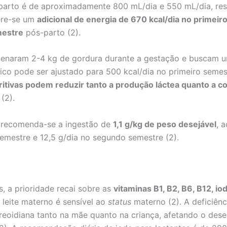
arto é de aproximadamente 800 mL/dia e 550 mL/dia, res
ere-se um
adicional de energia de 670 kcal/dia no primei
mestre
pós-parto (2).
enaram 2-4 kg de gordura durante a gestação e buscam u
ico pode ser ajustado para 500 kcal/dia no primeiro semest
tritivas podem reduzir tanto a produção láctea quanto a 
(2).
, recomenda-se a ingestão de
1,1 g/kg de peso desejável
, 
semestre e 12,5 g/dia no segundo semestre (2).
s, a prioridade recai sobre as
vitaminas B1, B2, B6, B12, io
leite materno é sensível ao
status
materno (2). A deficiên
reoidiana tanto na mãe quanto na criança, afetando o des