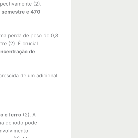
pectivamente (2).
ro semestre e 470
ma perda de peso de 0,8
re (2). É crucial
concentração de
acrescida de um adicional
do e ferro
(2). A
cia de iodo pode
envolvimento