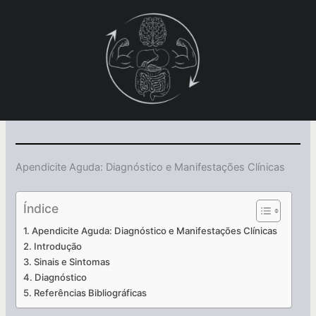
Ir
para
o
conteúdo
Apendicite Aguda: Diagnóstico e Manifestações Clínicas
Índice
Apendicite Aguda: Diagnóstico e Manifestações Clínicas
Introdução
Sinais e Sintomas
Diagnóstico
Referências Bibliográficas