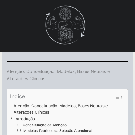
Ir
para
o
conteúdo
Atenção: Conceituação, Modelos, Bases Neurais e
Alterações Clínicas
Índice
Atenção: Conceituação, Modelos, Bases Neurais e
Alterações Clínicas
Introdução
Conceituação da Atenção
Modelos Teóricos da Seleção Atencional