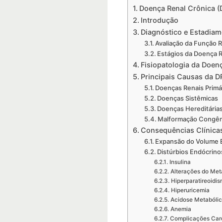
Doença Renal Crônica (
Introdução
Diagnóstico e Estadiam
Avaliação da Função 
Estágios da Doença 
Fisiopatologia da Doen
Principais Causas da 
Doenças Renais Primá
Doenças Sistêmicas
Doenças Hereditária
Malformação Congên
Consequências Clínica
Expansão do Volume E
Distúrbios Endócrino
Insulina
Alterações do Met
Hiperparatireoidi
Hiperuricemia
Acidose Metabóli
Anemia
Complicações Car