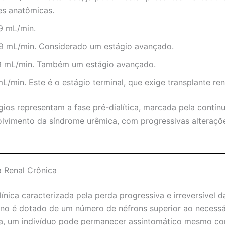
es anatômicas.
9 mL/min.
59 mL/min. Considerado um estágio avançado.
29 mL/min. Também um estágio avançado.
L/min. Este é o estágio terminal, que exige transplante rena
gios representam a fase pré-dialítica, marcada pela contín
lvimento da síndrome urêmica, com progressivas alteraçõ
a Renal Crônica
nica caracterizada pela perda progressiva e irreversível da
ano é dotado de um número de néfrons superior ao necessá
a, um indivíduo pode permanecer assintomático mesmo co