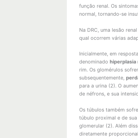
função renal. Os sintoma
normal, tornando-se insuf
Na DRC, uma lesão renal 
qual ocorrem várias adap
Inicialmente, em respos
denominado
hiperplasia 
rim. Os glomérulos sof
subsequentemente,
perd
para a urina (2). O aum
de néfrons, e sua intensi
Os túbulos também sofre
túbulo proximal e de sua
glomerular (2). Além di
diretamente proporcion