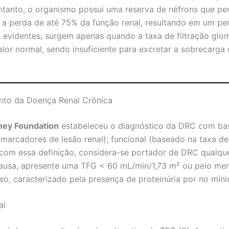
ntanto, o organismo possui uma reserva de néfrons que pe
perda de até 75% da função renal, resultando em um per
 evidentes, surgem apenas quando a taxa de filtração glom
or normal, sendo insuficiente para excretar a sobrecarga d
nto da Doença Renal Crônica
ney Foundation
estabeleceu o diagnóstico da DRC com ba
marcadores de lesão renal); funcional (baseado na taxa de 
com essa definição, considera-se portador de DRC qualque
ausa, apresente uma TFG < 60 mL/min/1,73 m² ou pelo me
o, caracterizado pela presença de proteinúria por no mínim
al