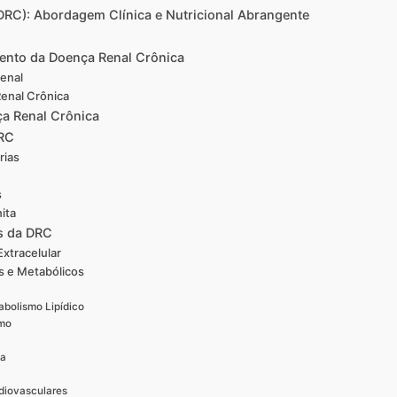
DRC): Abordagem Clínica e Nutricional Abrangente
ento da Doença Renal Crônica
Renal
Renal Crônica
ça Renal Crônica
DRC
rias
s
ita
s da DRC
xtracelular
s e Metabólicos
abolismo Lipídico
smo
ca
diovasculares