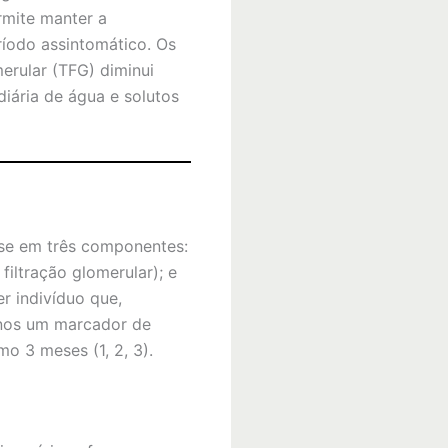
rmite manter a
íodo assintomático. Os
erular (TFG) diminui
iária de água e solutos
se em três componentes:
filtração glomerular); e
r indivíduo que,
nos um marcador de
o 3 meses (1, 2, 3).