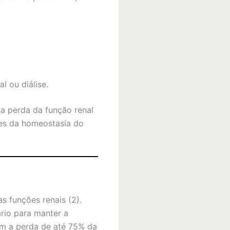
l ou diálise.
ua perda da função renal
es da homeostasia do
s funções renais (2).
rio para manter a
m a perda de até 75% da