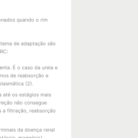
onados quando o rim
istema de adaptação são
DRC:
nta. É o caso da ureia e
smos de reabsorção e
lasmática (2).
a até os estágios mais
xcreção não consegue
 a filtração, reabsorção
rminais da doença renal
otássio, magnésio),