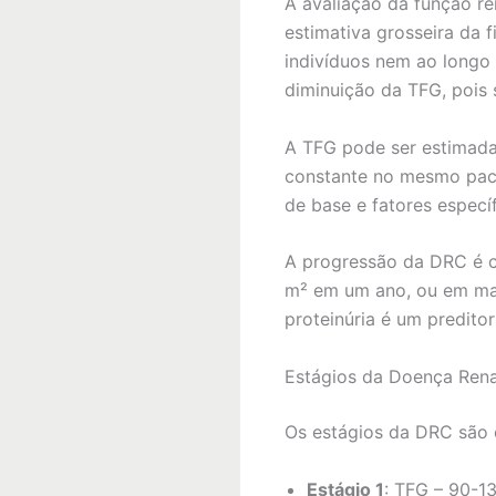
A avaliação da função re
estimativa grosseira da 
indivíduos nem ao longo 
diminuição da TFG, pois
A TFG pode ser estimada 
constante no mesmo paci
de base e fatores especí
A progressão da DRC é c
m² em um ano, ou em mai
proteinúria é um predito
Estágios da Doença Rena
Os estágios da DRC são 
Estágio 1
: TFG – 90-1