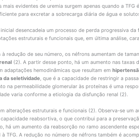
s mais evidentes de uremia surgem apenas quando a TFG é 
iciente para excretar a sobrecarga diária de água e solutos
inicial desencadeia um processo de perda progressiva da f
tações estruturais e funcionais que, em última análise, car
ta à redução de seu número, os néfrons aumentam de tam
renal
(2). A partir desse ponto, há um aumento nas taxas d
rem adaptações hemodinâmicas que resultam em
hipertensã
a da seletividade
, que é a capacidade de restringir a pa
ento na permeabilidade glomerular às proteínas é uma resp
dade varia conforme a etiologia da disfunção renal (2).
m alterações estruturais e funcionais (2). Observa-se um
 capacidade reabsortiva, o que contribui para a preservaç
sso, há um aumento da reabsorção no ramo ascendente espe
al à TFG. A redução no número de néfrons também é aco