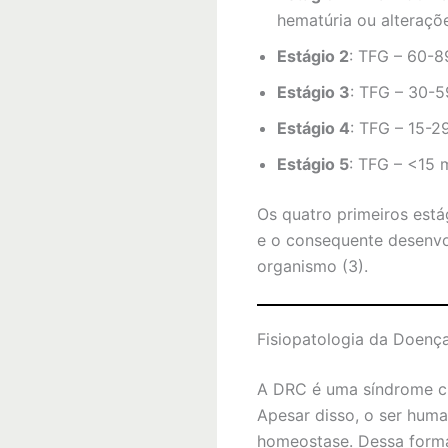
hematúria ou alteraçõ
Estágio 2
: TFG – 60-8
Estágio 3
: TFG – 30-
Estágio 4
: TFG – 15-
Estágio 5
: TFG – <15 m
Os quatro primeiros está
e o consequente desenvo
organismo (3).
Fisiopatologia da Doenç
A DRC é uma síndrome clí
Apesar disso, o ser hum
homeostase. Dessa form