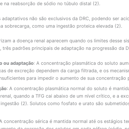
e na reabsorção de sódio no túbulo distal (2).
adaptativos não são exclusivos da DRC, podendo ser aci
a sobrecarga, como uma ingestão proteica elevada (2).
rizam a doença renal aparecem quando os limites desse s
o, três padrões principais de adaptação na progressão da 
o ou adaptação
: A concentração plasmática do soluto aume
taxas de excreção dependem da carga filtrada, e os mecani
insuficientes para impedir o aumento de sua concentração p
ção
: A concentração plasmática normal do soluto é mantid
enal, quando a TFG cai abaixo de um nível crítico, e a e
ingestão (2). Solutos como fosfato e urato são submetidos
 A concentração sérica é mantida normal até os estágios te
 aumento da excreção dos solutos em cada néfron (sódio, p