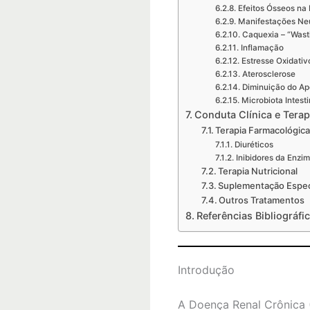
Efeitos Ósseos na
Manifestações Ne
Caquexia – “Wast
Inflamação
Estresse Oxidativ
Aterosclerose
Diminuição do Ap
Microbiota Intesti
Conduta Clínica e Terap
Terapia Farmacológic
Diuréticos
Inibidores da Enzi
Terapia Nutricional
Suplementação Espec
Outros Tratamentos
Referências Bibliográfi
Introdução
A Doença Renal Crônica (