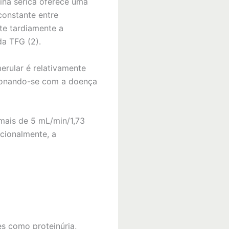
nina sérica oferece uma
constante entre
te tardiamente a
da TFG (2).
erular é relativamente
cionando-se com a doença
mais de 5 mL/min/1,73
cionalmente, a
s como proteinúria,