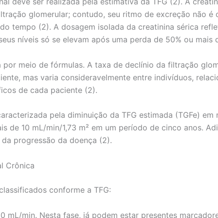
nal deve ser realizada pela estimativa da TFG (2). A creati
filtração glomerular; contudo, seu ritmo de excreção não é 
do tempo (2). A dosagem isolada da creatinina sérica refle
 seus níveis só se elevam após uma perda de 50% ou mais 
por meio de fórmulas. A taxa de declínio da filtração glom
ente, mas varia consideravelmente entre indivíduos, rela
ficos de cada paciente (2).
aracterizada pela diminuição da TFG estimada (TGFe) em 
s de 10 mL/min/1,73 m² em um período de cinco anos. Adi
r da progressão da doença (2).
l Crônica
classificados conforme a TFG:
30 mL/min. Nesta fase, já podem estar presentes marcadore