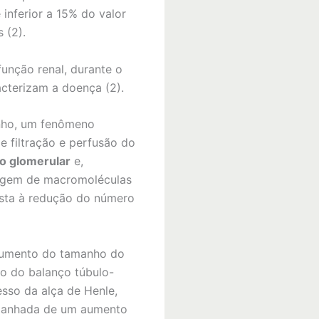
inferior a 15% do valor
 (2).
unção renal, durante o
acterizam a doença (2).
anho, um fenômeno
e filtração e perfusão do
o glomerular
e,
ssagem de macromoléculas
osta à redução do número
 aumento do tamanho do
ão do balanço túbulo-
sso da alça de Henle,
mpanhada de um aumento