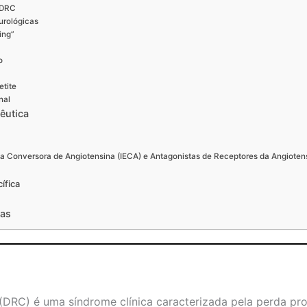
 DRC
urológicas
ing”
o
etite
nal
êutica
a
ma Conversora de Angiotensina (IECA) e Antagonistas de Receptores da Angiotens
ífica
cas
DRC) é uma síndrome clínica caracterizada pela perda prog