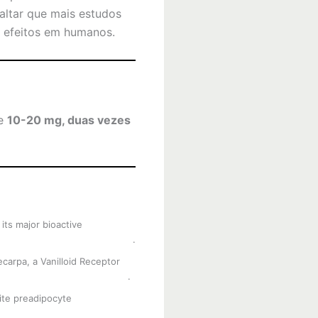
saltar que mais estudos
s efeitos em humanos.
de
10-20 mg, duas vezes
its major bioactive
rticles/10.1186/1749-8546-6-6
.
ecarpa, a Vanilloid Receptor
I/DOI?10.1055/s-2001-17353
.
ite preadipocyte