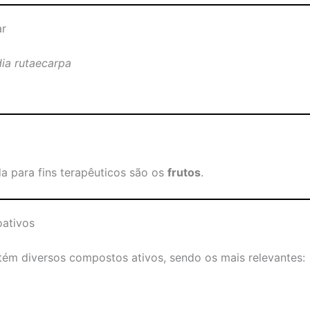
ar
ia rutaecarpa
a
da para fins terapêuticos são os
frutos
.
oativos
ém diversos compostos ativos, sendo os mais relevantes: