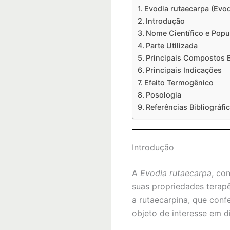
Evodia rutaecarpa (Evo
Introdução
Nome Científico e Popu
Parte Utilizada
Principais Compostos B
Principais Indicações
Efeito Termogênico
Posologia
Referências Bibliográfi
Introdução
A
Evodia rutaecarpa
, co
suas propriedades terapê
a rutaecarpina, que conf
objeto de interesse em d