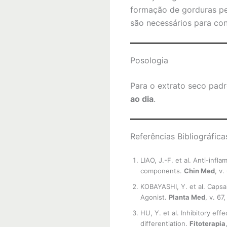
formação de gorduras pe
são necessários para co
Posologia
Para o extrato seco pa
ao dia
.
Referências Bibliográfica
LIAO, J.-F. et al. Anti-inf
components.
Chin Med
, v.
KOBAYASHI, Y. et al. Capsai
Agonist.
Planta Med
, v. 67
HU, Y. et al. Inhibitory ef
differentiation.
Fitoterapia