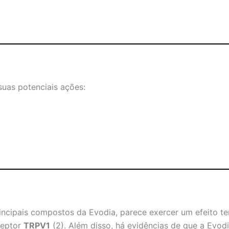
suas potenciais ações:
incipais compostos da Evodia, parece exercer um efeito t
ceptor
TRPV1
(2). Além disso, há evidências de que a Evod