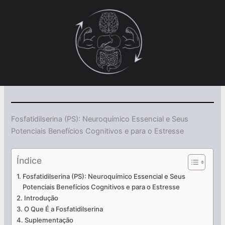
Ir
para
o
conteúdo
Fosfatidilserina (PS): Neuroquímico Essencial e Seus
Potenciais Benefícios Cognitivos e para o Estresse
Índice
Fosfatidilserina (PS): Neuroquímico Essencial e Seus
Potenciais Benefícios Cognitivos e para o Estresse
Introdução
O Que É a Fosfatidilserina
Suplementação