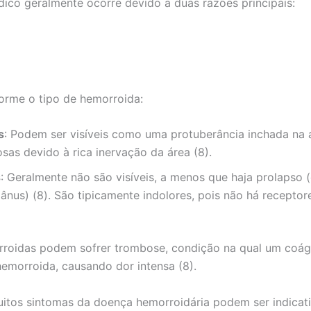
dico geralmente ocorre devido a duas razões principais:
orme o tipo de hemorroida:
s
: Podem ser visíveis como uma protuberância inchada na 
sas devido à rica inervação da área (8).
s
: Geralmente não são visíveis, a menos que haja prolapso
ânus) (8). São tipicamente indolores, pois não há receptor
roidas podem sofrer trombose, condição na qual um coág
hemorroida, causando dor intensa (8).
muitos sintomas da doença hemorroidária podem ser indicat