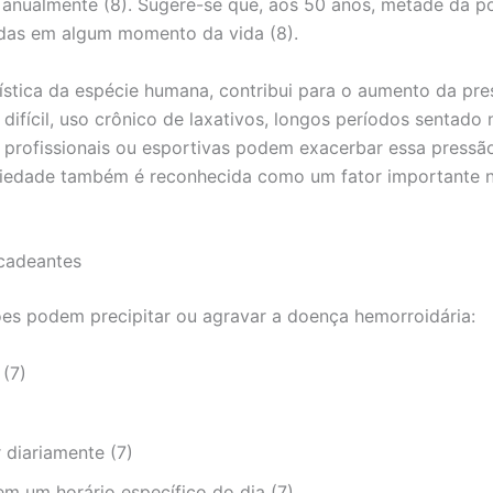
anualmente (8). Sugere-se que, aos 50 anos, metade da po
das em algum momento da vida (8).
rística da espécie humana, contribui para o aumento da pre
ifícil, uso crônico de laxativos, longos períodos sentado n
s profissionais ou esportivas podem exacerbar essa pressã
tariedade também é reconhecida como um fator importante
cadeantes
ões podem precipitar ou agravar a doença hemorroidária:
 (7)
 diariamente (7)
em um horário específico do dia (7)