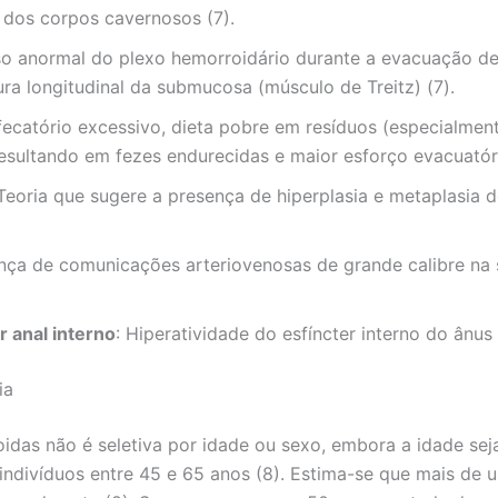
 dos corpos cavernosos (7).
so anormal do plexo hemorroidário durante a evacuação de
ra longitudinal da submucosa (músculo de Treitz) (7).
fecatório excessivo, dieta pobre em resíduos (especialment
resultando em fezes endurecidas e maior esforço evacuatóri
 Teoria que sugere a presença de hiperplasia e metaplasia
ença de comunicações arteriovenosas de grande calibre na
r anal interno
: Hiperatividade do esfíncter interno do ânus
ia
idas não é seletiva por idade ou sexo, embora a idade seja
indivíduos entre 45 e 65 anos (8). Estima-se que mais de