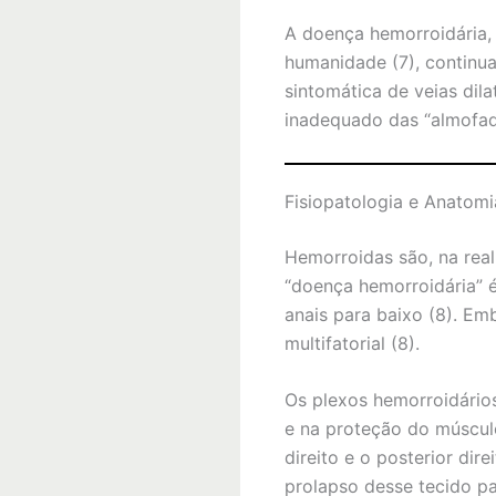
A doença hemorroidária, 
humanidade (7), continua
sintomática de veias dil
inadequado das “almofad
Fisiopatologia e Anatomi
Hemorroidas são, na real
“doença hemorroidária” é
anais para baixo (8). Em
multifatorial (8).
Os plexos hemorroidário
e na proteção do músculo 
direito e o posterior di
prolapso desse tecido p