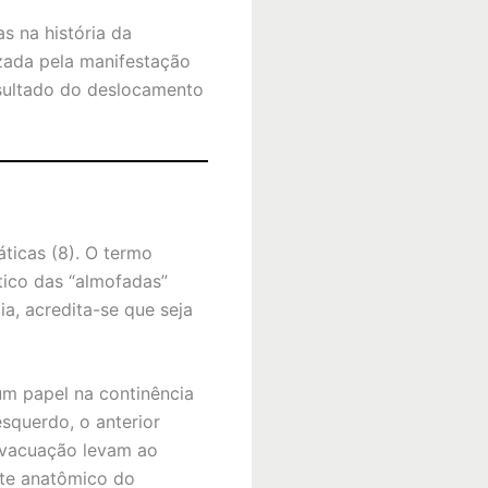
s na história da
izada pela manifestação
esultado do deslocamento
áticas (8). O termo
tico das “almofadas”
a, acredita-se que seja
um papel na continência
esquerdo, o anterior
 evacuação levam ao
rte anatômico do