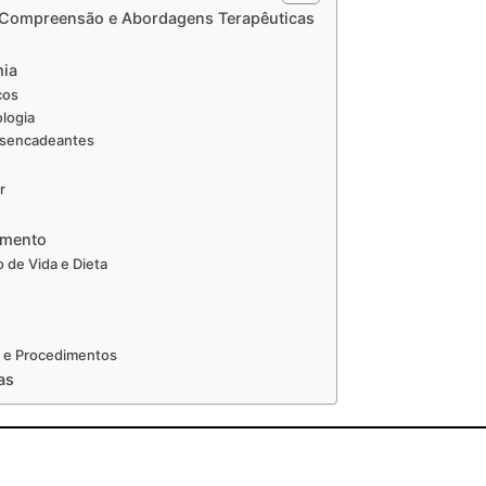
 Compreensão e Abordagens Terapêuticas
mia
cos
ologia
esencadeantes
r
amento
o de Vida e Dieta
o e Procedimentos
as