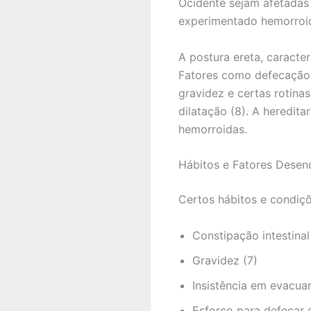
Ocidente sejam afetadas 
experimentado hemorroi
A postura ereta, caracte
Fatores como defecação d
gravidez e certas rotina
dilatação (8). A heredi
hemorroidas.
Hábitos e Fatores Desen
Certos hábitos e condiç
Constipação intestinal
Gravidez (7)
Insistência em evacuar
Esforço para defecar 