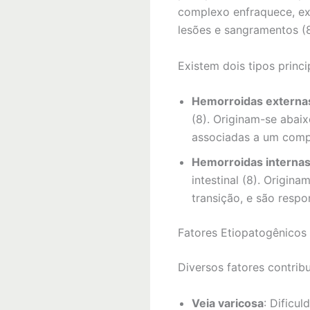
complexo enfraquece, ex
lesões e sangramentos (8
Existem dois tipos princ
Hemorroidas externa
(8). Originam-se abai
associadas a um compo
Hemorroidas interna
intestinal (8). Origin
transição, e são respo
Fatores Etiopatogênicos
Diversos fatores contrib
Veia varicosa
: Dificu