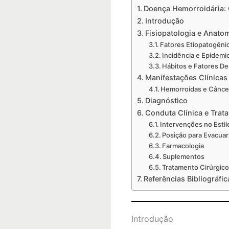
Doença Hemorroidária:
Introdução
Fisiopatologia e Anato
Fatores Etiopatogêni
Incidência e Epidemi
Hábitos e Fatores D
Manifestações Clínicas
Hemorroidas e Cânce
Diagnóstico
Conduta Clínica e Trat
Intervenções no Estil
Posição para Evacuar
Farmacologia
Suplementos
Tratamento Cirúrgic
Referências Bibliográfic
Introdução