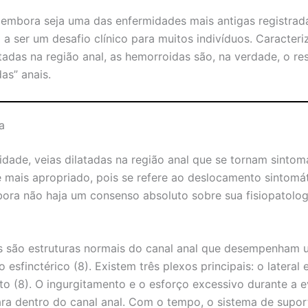
embora seja uma das enfermidades mais antigas registrada
 a ser um desafio clínico para muitos indivíduos. Caracter
atadas na região anal, as hemorroidas são, na verdade, o r
as” anais.
a
idade, veias dilatadas na região anal que se tornam sintom
 mais apropriado, pois se refere ao deslocamento sintomá
bora não haja um consenso absoluto sobre sua fisiopatologi
s são estruturas normais do canal anal que desempenham 
esfinctérico (8). Existem três plexos principais: o lateral 
reito (8). O ingurgitamento e o esforço excessivo durante a
ara dentro do canal anal. Com o tempo, o sistema de supo