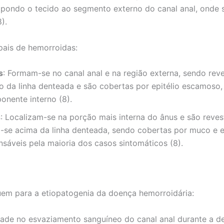
pondo o tecido ao segmento externo do canal anal, onde se
).
ipais de hemorroidas:
s
: Formam-se no canal anal e na região externa, sendo reve
xo da linha denteada e são cobertas por epitélio escamoso
nente interno (8).
s
: Localizam-se na porção mais interna do ânus e são reve
am-se acima da linha denteada, sendo cobertas por muco e e
nsáveis pela maioria dos casos sintomáticos (8).
uem para a etiopatogenia da doença hemorroidária:
ldade no esvaziamento sanguíneo do canal anal durante a d