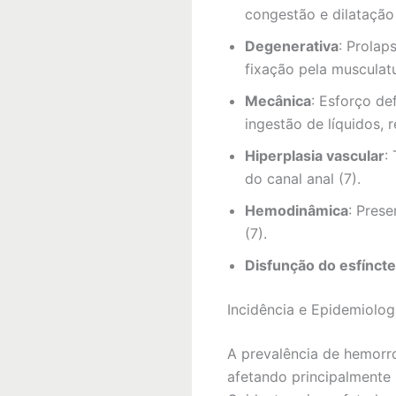
congestão e dilatação
Degenerativa
: Prolap
fixação pela musculatu
Mecânica
: Esforço de
ingestão de líquidos, 
Hiperplasia vascular
:
do canal anal (7).
Hemodinâmica
: Pres
(7).
Disfunção do esfíncte
Incidência e Epidemiolog
A prevalência de hemorro
afetando principalmente 