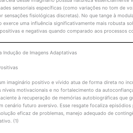
des sensoriais específicas (como variações no tom de v
r sensações fisiológicas discretas). No que tange à modula
exerce uma influência significativamente mais robusta sob
positivas e negativas quando comparado aos processos cog
a Indução de Imagens Adaptativas
ositivas
m imaginário positivo e vívido atua de forma direta no in
s níveis motivacionais e no fortalecimento da autoconfianç
paciente à recuperação de memórias autobiográficas que 
cenário futuro aversivo. Esse resgate focaliza episódios
solução eficaz de problemas, manejo adequado de contingê
tivo. (1)