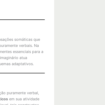
ensações somáticas que
puramente verbais. Na
nentes essenciais para a
 imaginário atua
quemas adaptativos.
ção puramente verbal,
ticos
em sua atividade
sual, tais constructos