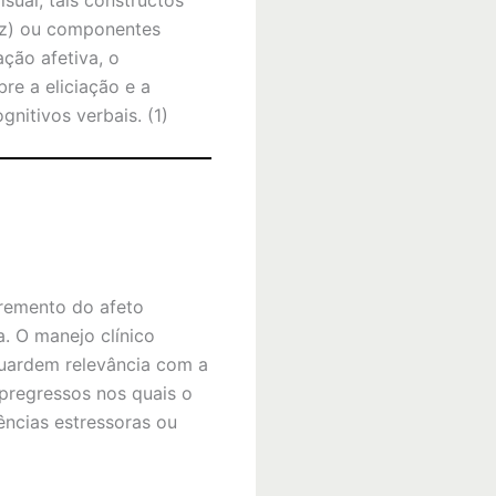
oz) ou componentes
ção afetiva, o
re a eliciação e a
nitivos verbais. (1)
cremento do afeto
a. O manejo clínico
guardem relevância com a
 pregressos nos quais o
ncias estressoras ou