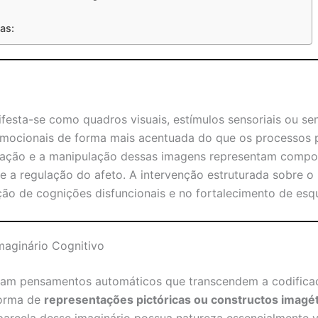
as:
festa-se como quadros visuais, estímulos sensoriais ou s
mocionais de forma mais acentuada do que os processos 
ificação e a manipulação dessas imagens representam compo
 e a regulação do afeto. A intervenção estruturada sobre o
ção de cognições disfuncionais e no fortalecimento de es
maginário Cognitivo
ciam pensamentos automáticos que transcendem a codifica
forma de
representações pictóricas ou constructos imagé
arcela desse imaginário possua natureza essencialmente vi