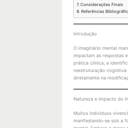
Considerações Finais
Referências Bibliográfic
Introdução
O imaginário mental mani
impactam as respostas e
prática clínica, a ident
reestruturação cognitiva
diretamente na modifica
Natureza e Impacto do I
Muitos indivíduos viven
manifestando-se sob a 
mental. Embora a maior p