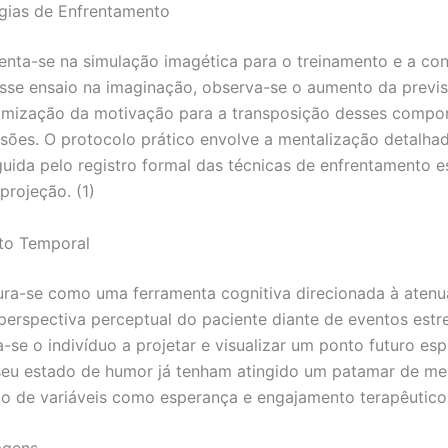
égias de Enfrentamento
enta-se na simulação imagética para o treinamento e a co
sse ensaio na imaginação, observa-se o aumento da previsi
imização da motivação para a transposição desses compo
ssões. O protocolo prático envolve a mentalização detalha
guida pelo registro formal das técnicas de enfrentamento es
projeção. (1)
to Temporal
ura-se como uma ferramenta cognitiva direcionada à aten
erspectiva perceptual do paciente diante de eventos estr
-se o indivíduo a projetar e visualizar um ponto futuro esp
eu estado de humor já tenham atingido um patamar de melh
 de variáveis como esperança e engajamento terapêutico.