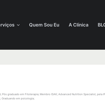
rviços
Quem Sou Eu
A Clínica
BL
Pós graduado em Fitoterapia; Membro ISAK; Advanced Nutrition Specialist, pela IF
s; Graduando em psicologia;