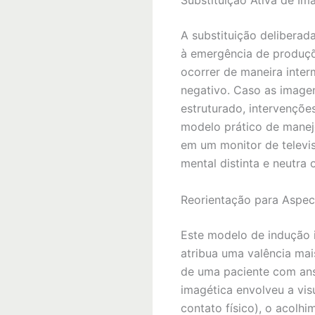
Substituição Ativa de Im
A substituição deliberad
à emergência de produçõ
ocorrer de maneira inte
negativo. Caso as image
estruturado, intervenç
modelo prático de manej
em um monitor de televis
mental distinta e neutra o
Reorientação para Aspec
Este modelo de indução i
atribua uma valência mai
de uma paciente com ans
imagética envolveu a vi
contato físico), o acolh