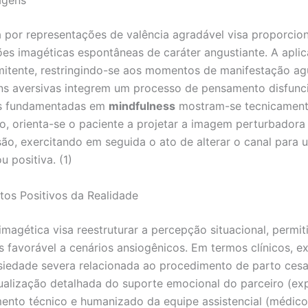
agens
a por representações de valência agradável visa proporciona
es imagéticas espontâneas de caráter angustiante. A apli
rmitente, restringindo-se aos momentos de manifestação ag
ns aversivas integrem um processo de pensamento disfunc
ões fundamentadas em
mindfulness
mostram-se tecnicament
o, orienta-se o paciente a projetar a imagem perturbador
ão, exercitando em seguida o ato de alterar o canal para
u positiva. (1)
tos Positivos da Realidade
magética visa reestruturar a percepção situacional, permit
s favorável a cenários ansiogênicos. Em termos clínicos, e
iedade severa relacionada ao procedimento de parto cesar
sualização detalhada do suporte emocional do parceiro (ex
imento técnico e humanizado da equipe assistencial (médico