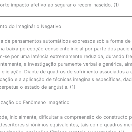
forte impacto afetivo ao segurar o recém-nascido. (1)
nto do Imaginário Negativo
cia de pensamentos automáticos expressos sob a forma de 
ma baixa percepção consciente inicial por parte dos pacie
m-se por uma latência extremamente reduzida, durando f
temente, a investigação puramente verbal e genérica, ain
ua eliciação. Diante de quadros de sofrimento associados a 
cação e a aplicação de técnicas imaginais específicas, da
erpetua o estado de angústia. (1)
ização do Fenômeno Imagético
ode, inicialmente, dificultar a compreensão do constructo p
escritores sinônimos equivalentes, tais como quadros men