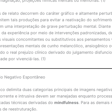
imaginação, projeções fílmicas mentais ou memórias. (1)
s de relato decorrem do caráter gráfico e altamente pertu
tem tais produções para evitar a reativação do sofriment
m uma interpretação de grave perturbação mental. Diante d
 da experiência por meio de intervenções padronizadas, 
 visuais concomitantes ou substitutivos aos pensamentos 
representações mentais de cunho melancólico, ansiogênico
do o real prejuízo clínico derivado do julgamento disfuncio
de por vivenciá-las. (1)
io Negativo Espontâneo
co delimita duas categorias principais de imagens negativ
orrente e intrusiva devem ser manejadas enquanto proce
icadas técnicas derivadas do
mindfulness
. Para as demais 
s de reestruturação.