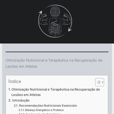
Ir
para
o
conteúdo
Otimização Nutricional e Terapêutica na Recuperação de
Lesões em Atletas
Índice
Otimização Nutricional e Terapêutica na Recuperação de
Lesões em Atletas
Introdução
Recomendações Nutricionais Essenciais
Balanço Energético e Proteico