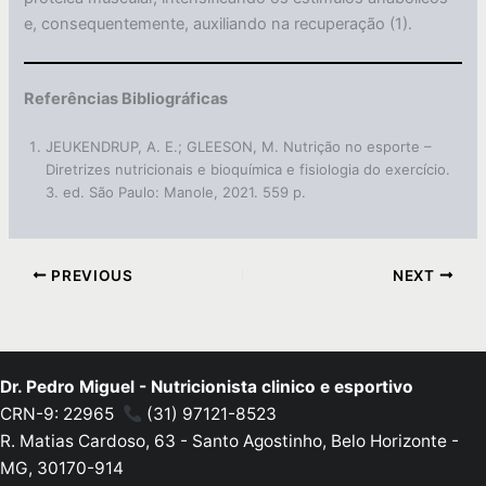
e, consequentemente, auxiliando na recuperação (1).
Referências Bibliográficas
JEUKENDRUP, A. E.; GLEESON, M. Nutrição no esporte –
Diretrizes nutricionais e bioquímica e fisiologia do exercício.
3. ed. São Paulo: Manole, 2021. 559 p.
PREVIOUS
NEXT
Dr. Pedro Miguel - Nutricionista clinico e esportivo
CRN-9: 22965
(31) 97121-8523
R. Matias Cardoso, 63 - Santo Agostinho, Belo Horizonte -
MG, 30170-914