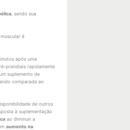
ólica
, sendo sua
a muscular é
minutos após uma
pré-prandiais rapidamente
 um suplemento de
 quando comparada ao
sponibilidade de outros
esposta à suplementação
ica
ao diminuir a
 um
aumento na