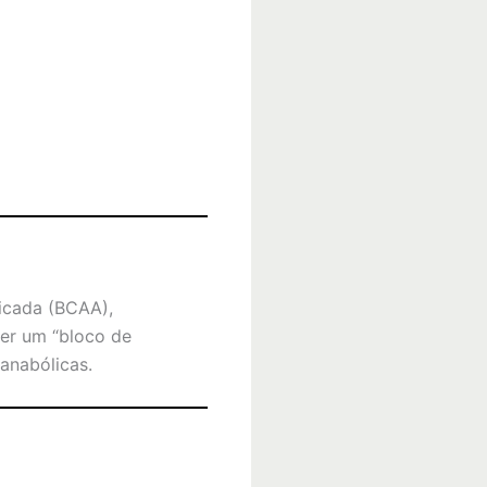
ficada (BCAA),
ser um “bloco de
 anabólicas.