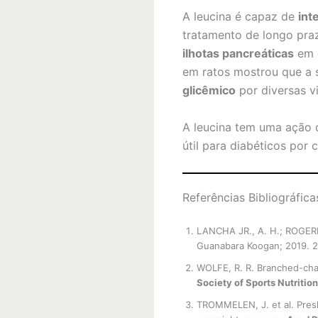
A leucina é capaz de
int
tratamento de longo pr
ilhotas pancreáticas
em d
em ratos mostrou que a 
glicêmico
por diversas vi
A leucina tem uma ação
útil para diabéticos por 
Referências Bibliográfica
LANCHA JR., A. H.; ROGERI
Guanabara Koogan; 2019. 2
WOLFE, R. R. Branched-chai
Society of Sports Nutrition
TROMMELEN, J. et al. Presle