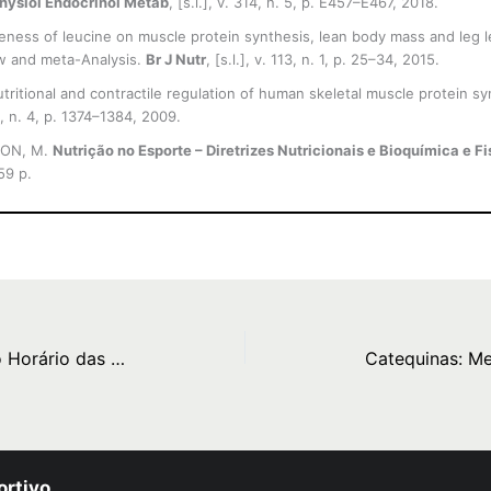
hysiol Endocrinol Metab
, [s.l.], v. 314, n. 5, p. E457–E467, 2018.
iveness of leucine on muscle protein synthesis, lean body mass and leg 
ew and meta-Analysis.
Br J Nutr
, [s.l.], v. 113, n. 1, p. 25–34, 2015.
ritional and contractile regulation of human skeletal muscle protein s
06, n. 4, p. 1374–1384, 2009.
SON, M.
Nutrição no Esporte – Diretrizes Nutricionais e Bioquímica e Fi
59 p.
Crononutrição: A Influência do Horário das Refeições na Fisiologia Humana
ortivo