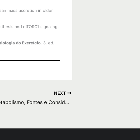
lean mass accretion in older
ynthesis and mTORC1 signaling.
siologia do Exercício
. 3. ed.
NEXT
Catequinas: Metabolismo, Fontes e Considerações de Segurança