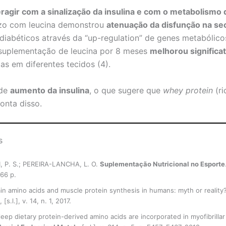
eragir com a sinalização da insulina e com o metabolismo 
azo com leucina demonstrou
atenuação da disfunção na sec
iabéticos através da “up-regulation” de genes metabólic
suplementação de leucina por 8 meses
melhorou significa
as em diferentes tecidos (4).
 de
aumento da insulina
, o que sugere que
whey protein
(ri
conta disso.
s
, P. S.; PEREIRA-LANCHA, L. O.
Suplementação Nutricional no Esporte
66 p.
n amino acids and muscle protein synthesis in humans: myth or reality
, [s.l.], v. 14, n. 1, 2017.
ep dietary protein-derived amino acids are incorporated in myofibrillar