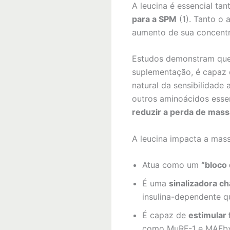
A leucina é essencial t
para a SPM
(1). Tanto o 
aumento de sua concentra
Estudos demonstram qu
suplementação, é capaz
natural da sensibilidade
outros aminoácidos essen
reduzir a perda de mas
A leucina impacta a mass
Atua como um
“bloco
É uma
sinalizadora c
insulina-dependente qu
É capaz de
estimular 
como MuRF-1 e MAFbx