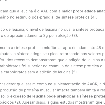
icam que a leucina é o AAE com a
maior propriedade anab
mário no estímulo pós-prandial de síntese proteica (4).
o de leucina, o nível de leucina no qual a síntese proteic
é de aproximadamente 3g por refeição (3).
umenta a síntese proteica miofibrilar aproximadamente 45 
minutos, a síntese atinge seu pico, retornando aos valores 
 Estudos recentes demonstraram que a adição de leucina a
carboidratos foi superior no estímulo da síntese proteica
e carboidratos sem a adição de leucina (5).
onsiderar que, assim como na suplementação de AACR, a di
 produção de proteína muscular intacta também limita a r
sso, o
excesso de leucina pode prejudicar a síntese prote
oácidos (2). Apesar disso, alguns estudos mostraram que