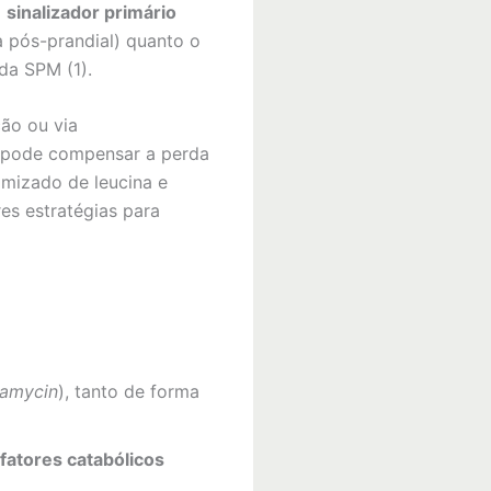
m
sinalizador primário
a pós-prandial) quanto o
da SPM (1).
ção ou via
e pode compensar a perda
imizado de leucina e
es estratégias para
pamycin
), tanto de forma
r fatores catabólicos