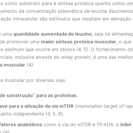
anto como substrato para a síntese proteica quanto como u
aumento da concentração plasmática de leucina (leucinemi
ção intracelular são estímulos que resultam em elevação 
e uma
quantidade aumentada de leucina
, seja na alimenta
 de promover uma
maior síntese proteica muscular
, o qu
 ao estímulo que ocorre em idosos (4, 5). O fornecimento ot
ciais, inclusive através do
whey protein
, é uma das melhor
sa muscular
(4).
a muscular por diversas vias:
 de construção” para as proteínas
.
have para a ativação da via mTOR
(
mammalian target of ra
anto independente (4, 5, 6).
fatores anabólicos
como a via do mTOR e 70-kDA, e
inibi
 (4).