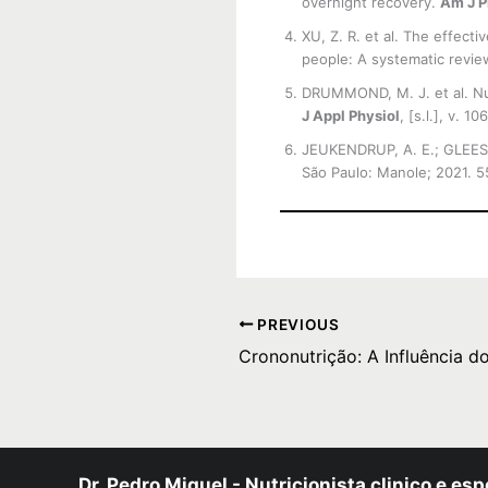
overnight recovery.
Am J P
XU, Z. R. et al. The effect
people: A systematic revi
DRUMMOND, M. J. et al. Nut
J Appl Physiol
, [s.l.], v. 1
JEUKENDRUP, A. E.; GLEE
São Paulo: Manole; 2021. 5
PREVIOUS
Dr. Pedro Miguel - Nutricionista clinico e esp