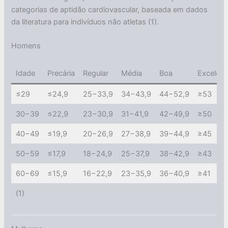
categorias de aptidão cardiovascular, baseada em dados
da literatura para indivíduos não atletas (1).
Homens
Idade
Precária
Regular
Média
Boa
Excelent
≤29
≤24,9
25−33,9
34−43,9
44−52,9
≥53
30−39
≤22,9
23−30,9
31−41,9
42−49,9
≥50
40−49
≤19,9
20−26,9
27−38,9
39−44,9
≥45
50−59
≤17,9
18−24,9
25−37,9
38−42,9
≥43
60−69
≤15,9
16−22,9
23−35,9
36−40,9
≥41
(1)