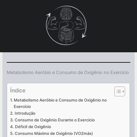
Ir
para
o
conteúdo
Metabolismo Aeróbio e Consumo de Oxigênio no Exercício
Índice
Metabolismo Aeróbio e Consumo de Oxigênio no
Exercício
Introdução
Consumo de Oxigênio Durante o Exercício
Déficit de Oxigênio
Consumo Máximo de Oxigênio (VO2máx)