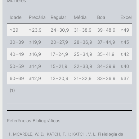
Mulheres
Idade
Precária
Regular
Média
Boa
Excelent
≤29
≤23,9
24−30,9
31−38,9
39−48,9
≥49
30−39
≤19,9
20−27,9
28−36,9
37−44,9
≥45
40−49
≤16,9
17−24,9
25−34,9
35−41,9
≥42
50−59
≤14,9
15−21,9
22−33,9
34−39,9
≥40
60−69
≤12,9
13−20,9
21−32,9
33−36,9
≥37
(1)
Referências Bibliográficas
MCARDLE, W. D.; KATCH, F. I.; KATCH, V. L.
Fisiologia do