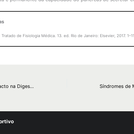
as
Tratado de Fisiologia Médica. 13. ed. Rio de Janeiro: Elsevier, 2017. 1–1
Insuficiência Pancreática: Impacto na Digestão e Absorção de Nutrientes
ortivo