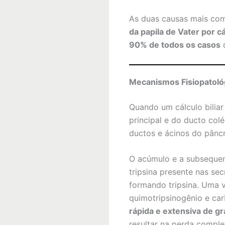
As duas causas mais com
da papila de Vater por cá
90% de todos os casos
d
Mecanismos Fisiopatológ
Quando um cálculo biliar
principal e do ducto col
ductos e ácinos do pâncr
O acúmulo e a subsequen
tripsina presente nas se
formando tripsina. Uma ve
quimotripsinogênio e car
rápida e extensiva de g
resultar na perda comple