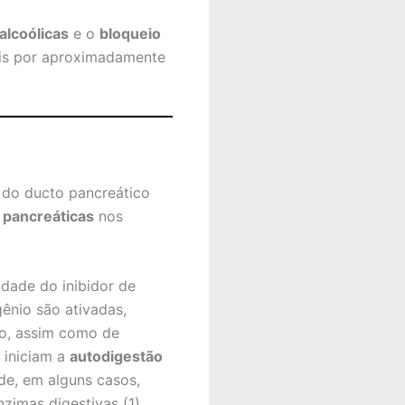
alcoólicas
e o
bloqueio
veis por aproximadamente
 do ducto pancreático
 pancreáticas
nos
dade do inibidor de
gênio são ativadas,
nio, assim como de
, iniciam a
autodigestão
de, em alguns casos,
zimas digestivas (1).