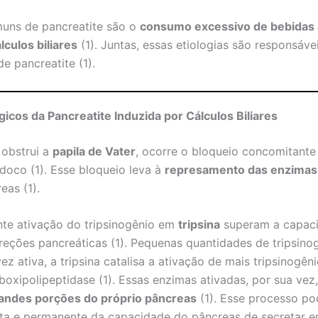
uns de pancreatite são o
consumo excessivo de bebidas 
lculos biliares
(1). Juntas, essas etiologias são responsá
e pancreatite (1).
icos da Pancreatite Induzida por Cálculos Biliares
 obstrui a
papila de Vater
, ocorre o bloqueio concomitante
édoco (1). Esse bloqueio leva à
represamento das enzimas
eas (1).
te ativação do tripsinogênio em
tripsina
superam a capaci
creções pancreáticas (1). Pequenas quantidades de tripsino
z ativa, a tripsina catalisa a ativação de mais tripsinogê
boxipolipeptidase (1). Essas enzimas ativadas, por sua vez
randes porções do próprio pâncreas
(1). Esse processo po
ta e permanente da capacidade do pâncreas de secretar en