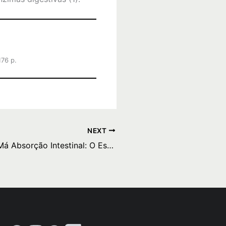
176 p.
NEXT
Síndromes de Má Absorção Intestinal: O Espru e suas Consequências