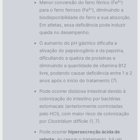
Menor conversão do ferro férrico (Fe³⁺)
para o ferro ferroso (Fe²⁺), diminuindo a
biodisponibilidade do ferro e sua absorção.
Em atletas, essa deficiência pode induzir
queda no desempenho.
O aumento do pH gástrico dificulta a
ativação do pepsinogênio e da pepsina,
dificultando a quebra de proteínas e
diminuindo a quantidade de vitamina B12
livre, podendo causar deficiência entre 1 e 2
anos após o início do tratamento (7).
Pode ocorrer disbiose intestinal devido à
colonização do intestino por bactérias
estomacais (anteriormente controladas
pelo HCl), com maior risco de colonização
por
Clostridium difficile
(1, 7).
Pode ocorrer
hipersecreção ácida de
rebote
: ao cessar o tratamento, há um