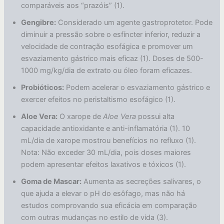
comparáveis aos “prazóis” (1).
Gengibre:
Considerado um agente gastroprotetor. Pode
diminuir a pressão sobre o esfíncter inferior, reduzir a
velocidade de contração esofágica e promover um
esvaziamento gástrico mais eficaz (1). Doses de 500-
1000 mg/kg/dia de extrato ou óleo foram eficazes.
Probióticos:
Podem acelerar o esvaziamento gástrico e
exercer efeitos no peristaltismo esofágico (1).
Aloe Vera:
O xarope de
Aloe Vera
possui alta
capacidade antioxidante e anti-inflamatória (1). 10
mL/dia de xarope mostrou benefícios no refluxo (1).
Nota: Não exceder 30 mL/dia, pois doses maiores
podem apresentar efeitos laxativos e tóxicos (1).
Goma de Mascar:
Aumenta as secreções salivares, o
que ajuda a elevar o pH do esôfago, mas não há
estudos comprovando sua eficácia em comparação
com outras mudanças no estilo de vida (3).