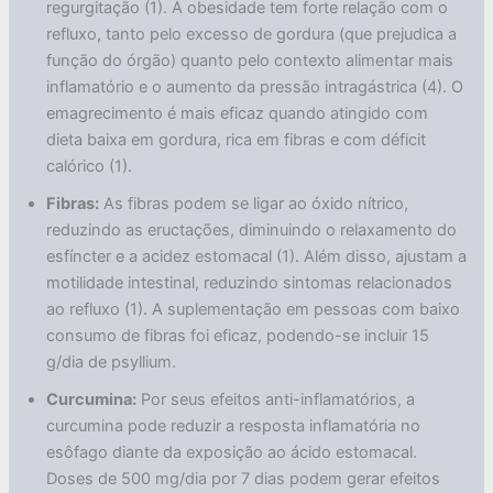
regurgitação (1). A obesidade tem forte relação com o
refluxo, tanto pelo excesso de gordura (que prejudica a
função do órgão) quanto pelo contexto alimentar mais
inflamatório e o aumento da pressão intragástrica (4). O
emagrecimento é mais eficaz quando atingido com
dieta baixa em gordura, rica em fibras e com déficit
calórico (1).
Fibras:
As fibras podem se ligar ao óxido nítrico,
reduzindo as eructações, diminuindo o relaxamento do
esfíncter e a acidez estomacal (1). Além disso, ajustam a
motilidade intestinal, reduzindo sintomas relacionados
ao refluxo (1). A suplementação em pessoas com baixo
consumo de fibras foi eficaz, podendo-se incluir 15
g/dia de psyllium.
Curcumina:
Por seus efeitos anti-inflamatórios, a
curcumina pode reduzir a resposta inflamatória no
esôfago diante da exposição ao ácido estomacal.
Doses de 500 mg/dia por 7 dias podem gerar efeitos