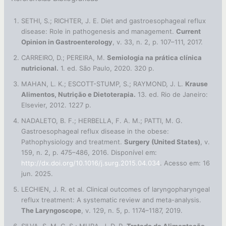
SETHI, S.; RICHTER, J. E. Diet and gastroesophageal reflux
disease: Role in pathogenesis and management.
Current
Opinion in Gastroenterology
, v. 33, n. 2, p. 107–111, 2017.
CARREIRO, D.; PEREIRA, M.
Semiologia na prática clínica
nutricional.
1. ed. São Paulo, 2020. 320 p.
MAHAN, L. K.; ESCOTT-STUMP, S.; RAYMOND, J. L.
Krause
Alimentos, Nutrição e Dietoterapia.
13. ed. Rio de Janeiro:
Elsevier, 2012. 1227 p.
NADALETO, B. F.; HERBELLA, F. A. M.; PATTI, M. G.
Gastroesophageal reflux disease in the obese:
Pathophysiology and treatment.
Surgery (United States)
, v.
159, n. 2, p. 475–486, 2016. Disponível em:
http://dx.doi.org/10.1016/j.surg.2015.04.034
. Acesso em: 16
jun. 2025.
LECHIEN, J. R. et al. Clinical outcomes of laryngopharyngeal
reflux treatment: A systematic review and meta-analysis.
The Laryngoscope
, v. 129, n. 5, p. 1174–1187, 2019.