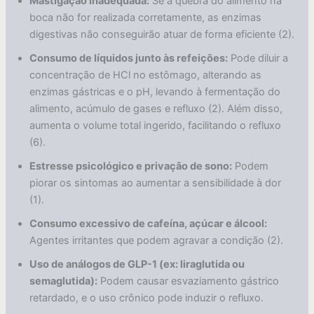
Mastigação inadequada:
Se a quebra do alimento na
boca não for realizada corretamente, as enzimas
digestivas não conseguirão atuar de forma eficiente (2).
Consumo de líquidos junto às refeições:
Pode diluir a
concentração de HCl no estômago, alterando as
enzimas gástricas e o pH, levando à fermentação do
alimento, acúmulo de gases e refluxo (2). Além disso,
aumenta o volume total ingerido, facilitando o refluxo
(6).
Estresse psicológico e privação de sono:
Podem
piorar os sintomas ao aumentar a sensibilidade à dor
(1).
Consumo excessivo de cafeína, açúcar e álcool:
Agentes irritantes que podem agravar a condição (2).
Uso de análogos de GLP-1 (ex: liraglutida ou
semaglutida):
Podem causar esvaziamento gástrico
retardado, e o uso crônico pode induzir o refluxo.