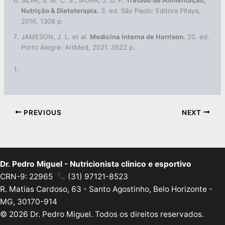
SILVA, S. M. C. S.; MURA, J. D. P.
Tratado de Alimentação,
Nutrição & Dietoterapia.
3. ed. São Paulo: Editora Pitaya,
2016. 1308 p.
JAMESON, J. L. et al.
Medicina Interna de Harrison.
20. ed.
Porto Alegre: ArtMed, 2021. 3522 p.
PREVIOUS
NEXT
Dr. Pedro Miguel - Nutricionista clinico e esportivo
CRN-9: 22965
(31) 97121-8523
R. Matias Cardoso, 63 - Santo Agostinho, Belo Horizonte -
MG, 30170-914
© 2026 Dr. Pedro Miguel. Todos os direitos reservados.