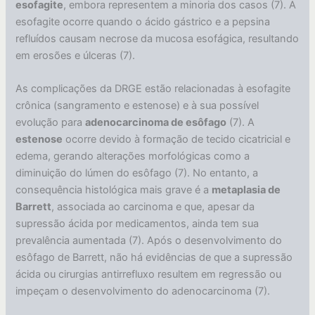
esofagite
, embora representem a minoria dos casos (7). A
esofagite ocorre quando o ácido gástrico e a pepsina
refluídos causam necrose da mucosa esofágica, resultando
em erosões e úlceras (7).
As complicações da DRGE estão relacionadas à esofagite
crônica (sangramento e estenose) e à sua possível
evolução para
adenocarcinoma de esôfago
(7). A
estenose
ocorre devido à formação de tecido cicatricial e
edema, gerando alterações morfológicas como a
diminuição do lúmen do esôfago (7). No entanto, a
consequência histológica mais grave é a
metaplasia de
Barrett
, associada ao carcinoma e que, apesar da
supressão ácida por medicamentos, ainda tem sua
prevalência aumentada (7). Após o desenvolvimento do
esôfago de Barrett, não há evidências de que a supressão
ácida ou cirurgias antirrefluxo resultem em regressão ou
impeçam o desenvolvimento do adenocarcinoma (7).