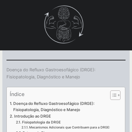
Ir
para
o
conteúdo
Doença do Refluxo Gastroesofágico (DRGE):
Fisiopatologia, Diagnóstico e Manejo
Índice
Doença do Refluxo Gastroesofágico (DRGE):
Fisiopatologia, Diagnóstico e Manejo
Introdução ao DRGE
Fisiopatologia da DRGE
Mecanismos Adicionais que Contribuem para a DRGE: