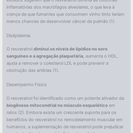
estudos sugerem que o resveratrol diminui as citocinas
inflamatórias dos macrófagos alveolares, o que leva à
crença de que fumantes que consomem vinho tinto teriam
menos chances de desenvolver câncer de pulmão (1).
Dislipidemia
O resveratrol
diminui os níveis de lipídios no soro
sanguíneo e a agregação plaquetária
, aumenta o HDL,
ajuda a remover o colesterol LDL e pode prevenir a
obstrução das artérias (1).
Desempenho Físico
O resveratrol foi identificado como um potente ativador da
biogênese mitocondrial no músculo esquelético
em
ratos (2). Embora exista um crescente suporte para os
benefícios do resveratrol no remodelamento muscular em
humanos, a suplementação de resveratrol pode prejudicar