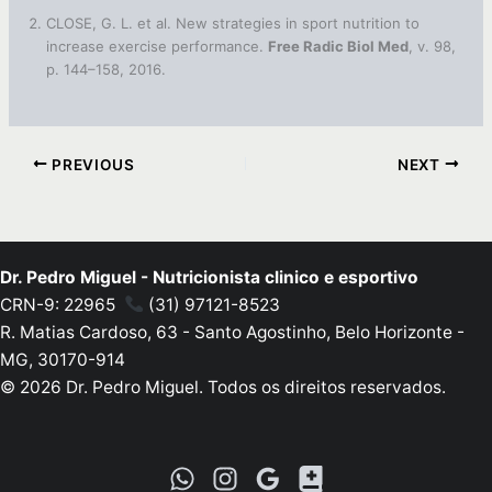
CLOSE, G. L. et al. New strategies in sport nutrition to
increase exercise performance.
Free Radic Biol Med
, v. 98,
p. 144–158, 2016.
PREVIOUS
NEXT
Dr. Pedro Miguel - Nutricionista clinico e esportivo
CRN-9: 22965
(31) 97121-8523
R. Matias Cardoso, 63 - Santo Agostinho, Belo Horizonte -
MG, 30170-914
© 2026 Dr. Pedro Miguel. Todos os direitos reservados.