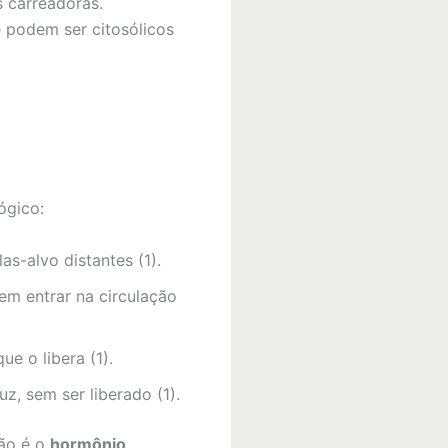
s carreadoras.
e podem ser citosólicos
ógico:
as-alvo distantes (1).
sem entrar na circulação
ue o libera (1).
z, sem ser liberado (1).
ção é o
hormônio