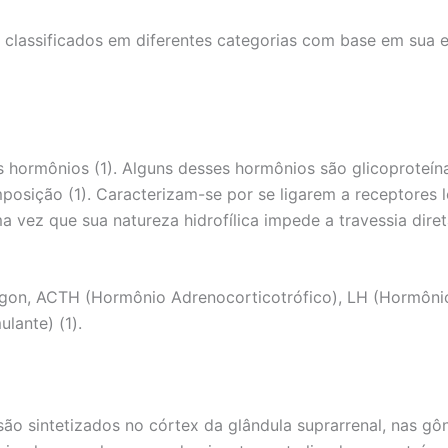
classificados em diferentes categorias com base em sua e
 hormônios (1). Alguns desses hormônios são glicoproteín
osição (1). Caracterizam-se por se ligarem a receptores l
uma vez que sua natureza hidrofílica impede a travessia di
cagon, ACTH (Hormônio Adrenocorticotrófico), LH (Hormônio
lante) (1).
são sintetizados no córtex da glândula suprarrenal, nas gôn