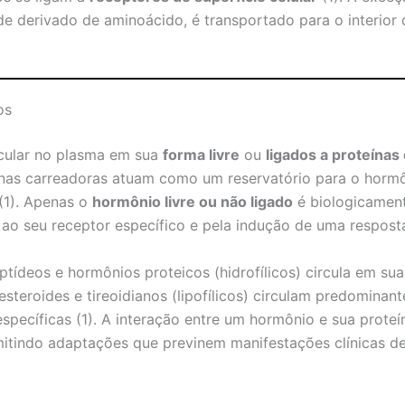
de derivado de aminoácido, é transportado para o interior d
os
cular no plasma em sua
forma livre
ou
ligados a proteínas
eínas carreadoras atuam como um reservatório para o horm
(1). Apenas o
hormônio livre ou não ligado
é biologicament
 ao seu receptor específico e pela indução de uma resposta
tídeos e hormônios proteicos (hidrofílicos) circula em sua 
esteroides e tireoidianos (lipofílicos) circulam predominan
específicas (1). A interação entre um hormônio e sua prote
mitindo adaptações que previnem manifestações clínicas de