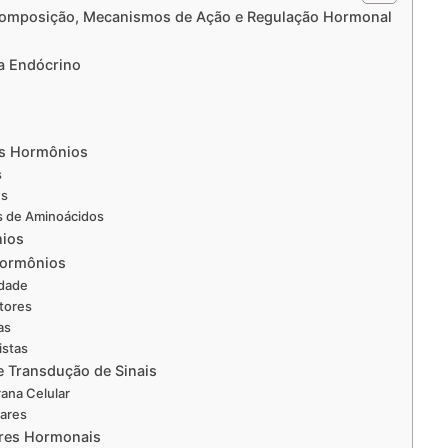
Composição, Mecanismos de Ação e Regulação Hormonal
a Endócrino
s Hormônios
s
es
s de Aminoácidos
nios
Hormônios
idade
tores
as
istas
 Transdução de Sinais
ana Celular
lares
res Hormonais