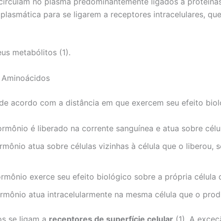
 circulam no plasma predominantemente ligados a proteína
asmática para se ligarem a receptores intracelulares, qu
us metabólitos (1).
 Aminoácidos
de acordo com a distância em que exercem seu efeito biol
ormônio é liberado na corrente sanguínea e atua sobre célul
rmônio atua sobre células vizinhas à célula que o liberou, 
ormônio exerce seu efeito biológico sobre a própria célula q
ormônio atua intracelularmente na mesma célula que o produ
os se ligam a
receptores de superfície celular
(1). A exce