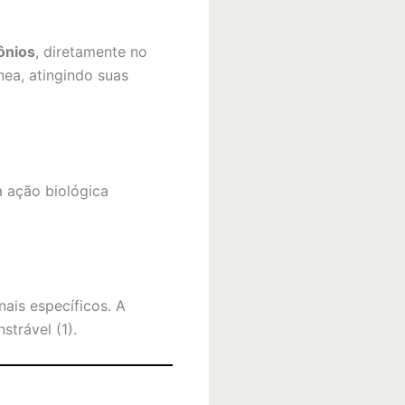
ônios
, diretamente no
nea, atingindo suas
 ação biológica
ais específicos. A
trável (1).