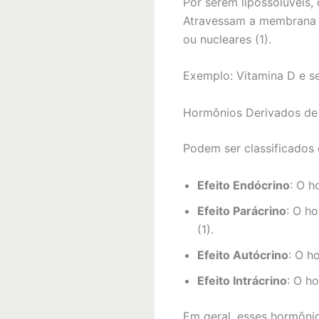
Por serem lipossolúveis,
Atravessam a membrana pl
ou nucleares (1).
Exemplo: Vitamina D e se
Hormônios Derivados de
Podem ser classificados 
Efeito Endócrino
: O h
Efeito Parácrino
: O ho
(1).
Efeito Autócrino
: O h
Efeito Intrácrino
: O h
Em geral, esses hormôni