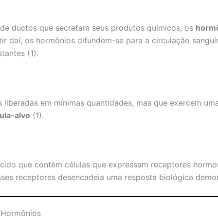
de ductos que secretam seus produtos químicos, os
horm
rtir daí, os hormônios difundem-se para a circulação sanguí
tantes (1).
s liberadas em mínimas quantidades, mas que exercem uma
ula-alvo
(1).
ecido que contém células que expressam receptores hormon
ses receptores desencadeia uma resposta biológica demons
 Hormônios