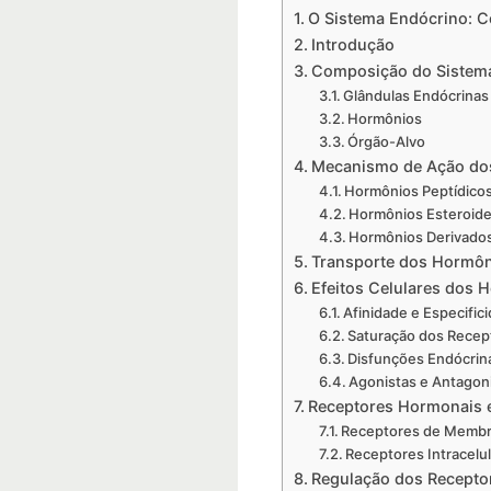
O Sistema Endócrino: 
Introdução
Composição do Sistem
Glândulas Endócrinas
Hormônios
Órgão-Alvo
Mecanismo de Ação do
Hormônios Peptídico
Hormônios Esteroid
Hormônios Derivado
Transporte dos Hormô
Efeitos Celulares dos 
Afinidade e Especific
Saturação dos Recep
Disfunções Endócrin
Agonistas e Antagon
Receptores Hormonais e
Receptores de Membr
Receptores Intracelu
Regulação dos Recepto