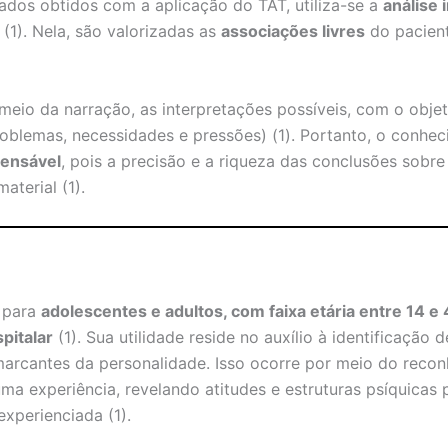
ltados obtidos com a aplicação do TAT, utiliza-se a
análise 
(1). Nela, são valorizadas as
associações livres
do pacient
r meio da narração, as interpretações possíveis, com o obj
oblemas, necessidades e pressões) (1). Portanto, o conhe
pensável
, pois a precisão e a riqueza das conclusões sobre
aterial (1).
o para
adolescentes e adultos, com faixa etária entre 14 e
pitalar
(1). Sua utilidade reside no auxílio à identificação
 marcantes da personalidade. Isso ocorre por meio do rec
a experiência, revelando atitudes e estruturas psíquicas 
experienciada (1).