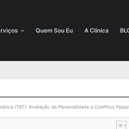
rviços
Quem Sou Eu
A Clínica
BL
tica (TAT): Avaliação da Personalidade e Conflitos Psíqu