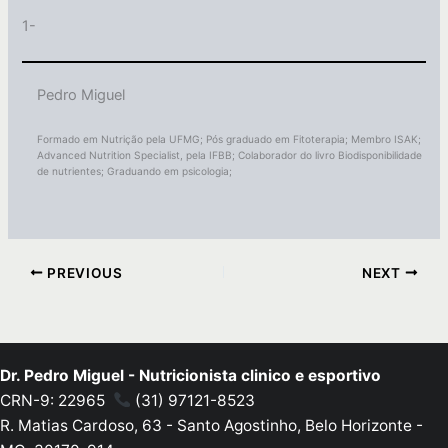
1-
Pedro Miguel
Formado em Nutrição pela UFMG; Pós graduado em Fitoterapia; Membro ISAK;
Advanced Nutrition Specialist, pela IFBB; Colaborador do livro Biodisponibilidade
de nutrientes; Graduando em psicologia;
PREVIOUS
NEXT
Dr. Pedro Miguel - Nutricionista clinico e esportivo
CRN-9: 22965
(31) 97121-8523
R. Matias Cardoso, 63 - Santo Agostinho, Belo Horizonte -