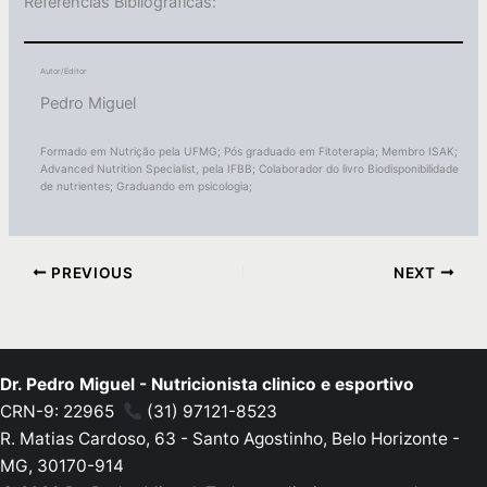
Referências Bibliográficas:
Autor/Editor
Pedro Miguel
Formado em Nutrição pela UFMG; Pós graduado em Fitoterapia; Membro ISAK;
Advanced Nutrition Specialist, pela IFBB; Colaborador do livro Biodisponibilidade
de nutrientes; Graduando em psicologia;
PREVIOUS
NEXT
Dr. Pedro Miguel - Nutricionista clinico e esportivo
CRN-9: 22965
(31) 97121-8523
R. Matias Cardoso, 63 - Santo Agostinho, Belo Horizonte -
MG, 30170-914