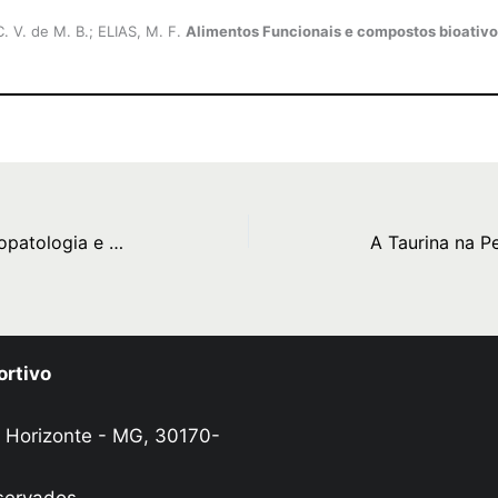
C. V. de M. B.; ELIAS, M. F.
Alimentos Funcionais e compostos bioativ
Lesão Renal Aguda (LRA): Fisiopatologia e Manejo Nutricional
ortivo
o Horizonte - MG, 30170-