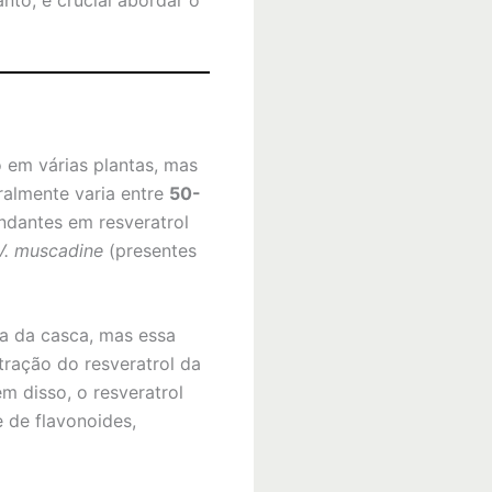
nto, é crucial abordar o
o em várias plantas, mas
ralmente varia entre
50-
ndantes em resveratrol
V. muscadine
(presentes
a da casca, mas essa
tração do resveratrol da
m disso, o resveratrol
 de flavonoides,