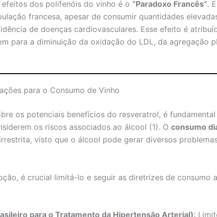
efeitos dos polifenóis do vinho é o
“Paradoxo Francês”
. 
ulação francesa, apesar de consumir quantidades elevadas
idência de doenças cardiovasculares. Esse efeito é atrib
buem para a diminuição da oxidação do LDL, da agregação p
ações para o Consumo de Vinho
bre os potenciais benefícios do resveratrol, é fundament
siderem os riscos associados ao álcool (1). O
consumo diá
rrestrita, visto que o álcool pode gerar diversos problem
ão, é crucial limitá-lo e seguir as diretrizes de consumo a
sileiro para o Tratamento da Hipertensão Arterial)
: Limi