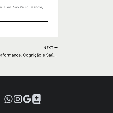
os
. 1. ed. São Paulo: Manole,
NEXT
A Taurina na Performance, Cognição e Saúde Metabólica: Uma Análise Abrangente