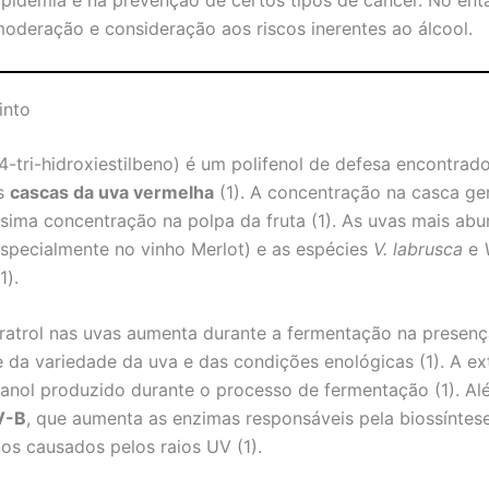
lipidemia e na prevenção de certos tipos de câncer. No enta
deração e consideração aos riscos inerentes ao álcool.
into
,4-tri-hidroxiestilbeno) é um polifenol de defesa encontrad
as
cascas da uva vermelha
(1). A concentração na casca ge
sima concentração na polpa da fruta (1). As uvas mais abu
specialmente no vinho Merlot) e as espécies
V. labrusca
e
1).
ratrol nas uvas aumenta durante a fermentação na presenç
da variedade da uva e das condições enológicas (1). A ex
etanol produzido durante o processo de fermentação (1). Alé
V-B
, que aumenta as enzimas responsáveis pela biossíntese
os causados pelos raios UV (1).