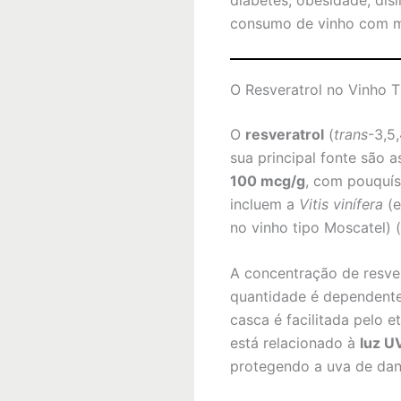
diabetes, obesidade, dis
consumo de vinho com mo
O Resveratrol no Vinho T
O
resveratrol
(
trans
-3,5
sua principal fonte são 
100 mcg/g
, com pouquís
incluem a
Vitis vinífera
(e
no vinho tipo Moscatel) (
A concentração de resve
quantidade é dependente 
casca é facilitada pelo 
está relacionado à
luz U
protegendo a uva de dan