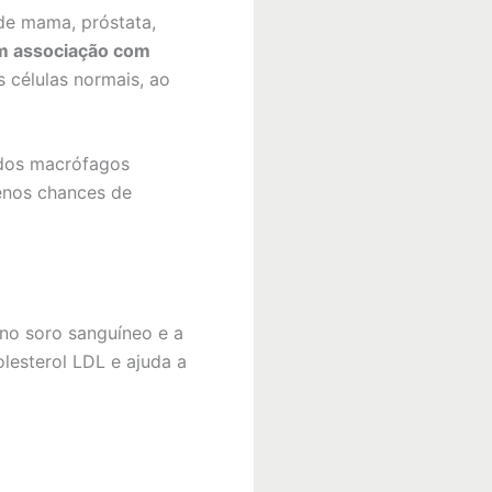
 de mama, próstata,
m associação com
 células normais, ao
 dos macrófagos
enos chances de
s no soro sanguíneo e a
olesterol LDL e ajuda a