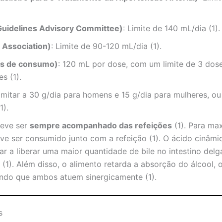
Guidelines Advisory Committee)
: Limite de 140 mL/dia (1).
 Association)
: Limite de 90-120 mL/dia (1).
is de consumo)
: 120 mL por dose, com um limite de 3 dos
s (1).
Limitar a 30 g/dia para homens e 15 g/dia para mulheres, ou
1).
deve ser
sempre acompanhado das refeições
(1). Para ma
eve ser consumido junto com a refeição (1). O ácido cinâmi
liar a liberar uma maior quantidade de bile no intestino de
(1). Além disso, o alimento retarda a absorção do álcool,
tindo que ambos atuem sinergicamente (1).
s